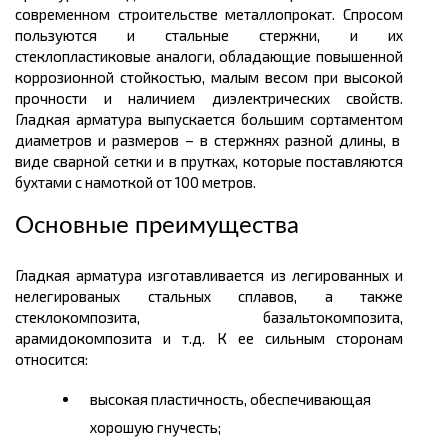
современном строительстве
металлопрокат.
Спросом
пользуются и стальные стержни, и их
стеклопластиковые аналоги, обладающие повышенной
коррозионной стойкостью, малым весом при высокой
прочности и наличием диэлектрических свойств.
Гладкая арматура выпускается большим
сортаментом
диаметров и
размеров
– в стержнях разной
длины
, в
виде сварной сетки и в прутках, которые поставляются
бухтами
с намоткой от 100
метров.
Основные преимущества
Гладкая арматура изготавливается из легированных и
нелегированых
стальных сплавов, а также
стеклокомпозита
,
базальтокомпозита
,
арамидокомпозита
и т.д. К ее сильным сторонам
относится:
высокая пластичность, обеспечивающая
хорошую
гнучесть
;