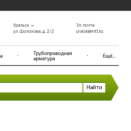
Уральск
Эл. почта
ул. Шолохова, д. 2/2
uralsk@mtt.kz
Трубопроводная
а
Ещё...
арматура
Найти