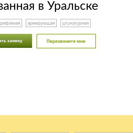
ванная в Уральске
рифленая
армирующая
штукатурная
ть заявку
Перезвоните мне