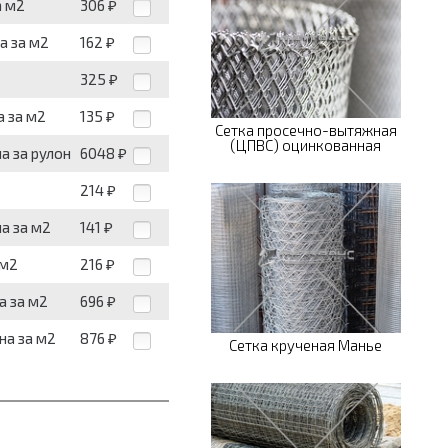
а м2
306
₽
на за м2
162
₽
325
₽
а за м2
135
₽
Сетка просечно-вытяжная
(ЦПВС) оцинкованная
на за рулон
6048
₽
214
₽
на за м2
141
₽
 м2
216
₽
а за м2
696
₽
ена за м2
876
₽
Сетка крученая Манье