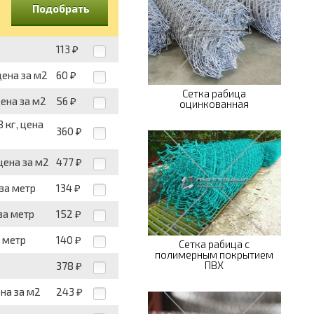
Подобрать
113
₽
цена за м2
60
₽
Сетка рабица
цена за м2
56
₽
оцинкованная
 кг, цена
360
₽
 цена за м2
477
₽
 за метр
134
₽
 за метр
152
₽
а метр
140
₽
Сетка рабица с
полимерным покрытием
ПВХ
378
₽
ена за м2
243
₽