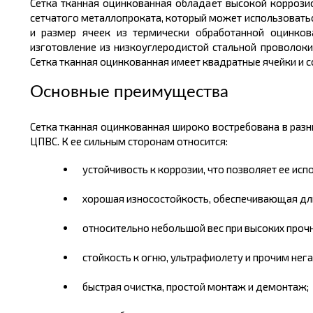
Сетка тканная оцинкованная обладает высокой коррозио
сетчатого металлопроката, который может использоватьс
и размер ячеек из термически обработанной оцинков
изготовление из низкоуглеродистой стальной проволок
Сетка тканная оцинкованная имеет квадратные ячейки и с
Основные преимущества
Сетка тканная оцинкованная широко востребована в разн
ЦПВС. К ее сильным сторонам относится:
устойчивость к коррозии, что позволяет ее ис
хорошая износостойкость, обеспечивающая дл
относительно небольшой вес при высоких прочн
стойкость к огню, ультрафиолету и прочим н
быстрая очистка, простой монтаж и демонтаж;