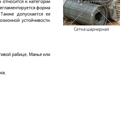
 относится к категории
 регламентируется форма
 Также допускается ее
озионной устойчивости.
Сетка шарнирная
тивой рабице, Манье или
ха;