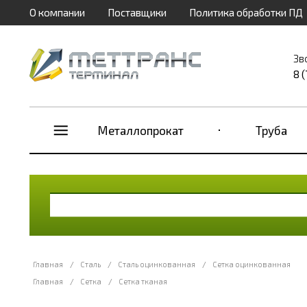
О компании
Поставщики
Политика обработки ПД
Зв
8 
Металлопрокат
Труба
Главная
/
Сталь
/
Сталь оцинкованная
/
Сетка оцинкованная
Главная
/
Сетка
/
Сетка тканая