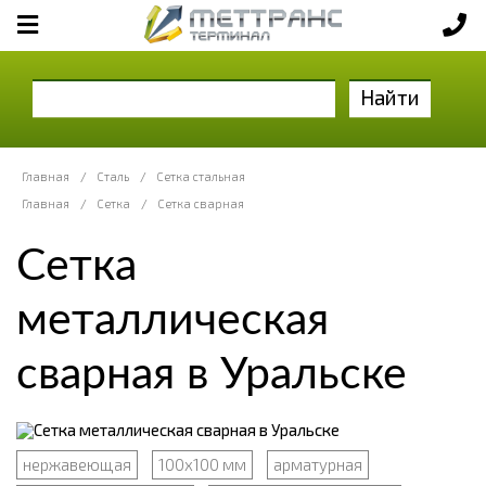
Найти
Главная
/
Сталь
/
Сетка стальная
Главная
/
Сетка
/
Сетка сварная
Сетка
металлическая
сварная в Уральске
нержавеющая
100x100 мм
арматурная