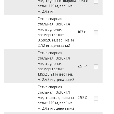
мм, в рулонах, ширина
9931
₽
сетки: 1.19 м, вес 1 кв.
м. 2.42 кг
Сетка сварная
стальная 10x10x1.4
мм, в рулонах,
163
₽
размеры сетки:
0.59x20 м, вес 1 кв. м.
2.42 кг, цена за м2
Сетка сварная
стальная 10x10x1.4
мм, в рулонах,
251
₽
размеры сетки:
1.19x25.21 м, вес 1 кв.
м. 2.42 кг, цена за м2
Сетка сварная
стальная 10x10x1.4
мм, в картах, ширина
255
₽
сетки: 1.19 м, вес 1 кв.
м. 2.42 кг, цена за м2