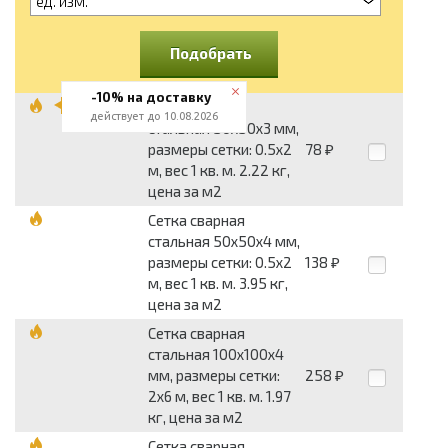
ед. изм.
Подобрать
-10% на доставку
Сетка сварная
действует до 10.08.2026
стальная 50x50x3 мм,
размеры сетки: 0.5x2
78
₽
м, вес 1 кв. м. 2.22 кг,
цена за м2
Сетка сварная
стальная 50x50x4 мм,
размеры сетки: 0.5x2
138
₽
м, вес 1 кв. м. 3.95 кг,
цена за м2
Сетка сварная
стальная 100x100x4
мм, размеры сетки:
258
₽
2x6 м, вес 1 кв. м. 1.97
кг, цена за м2
Сетка сварная