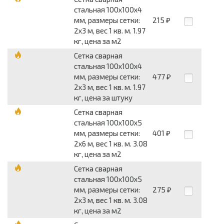
стальная 100x100x4
мм, размеры сетки:
215
₽
2x3 м, вес 1 кв. м. 1.97
кг, цена за м2
Сетка сварная
стальная 100x100x4
мм, размеры сетки:
477
₽
2x3 м, вес 1 кв. м. 1.97
кг, цена за штуку
Сетка сварная
стальная 100x100x5
мм, размеры сетки:
401
₽
2x6 м, вес 1 кв. м. 3.08
кг, цена за м2
Сетка сварная
стальная 100x100x5
мм, размеры сетки:
275
₽
2x3 м, вес 1 кв. м. 3.08
кг, цена за м2