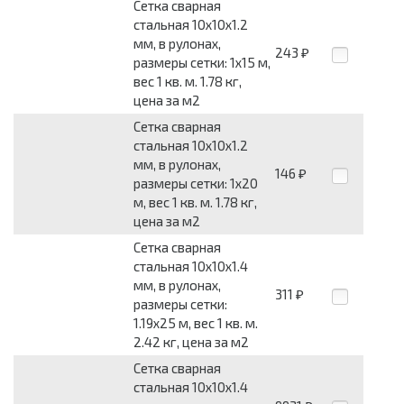
Сетка сварная
стальная 10x10x1.2
мм, в рулонах,
243
₽
размеры сетки: 1x15 м,
вес 1 кв. м. 1.78 кг,
цена за м2
Сетка сварная
стальная 10x10x1.2
мм, в рулонах,
146
₽
размеры сетки: 1x20
м, вес 1 кв. м. 1.78 кг,
цена за м2
Сетка сварная
стальная 10x10x1.4
мм, в рулонах,
311
₽
размеры сетки:
1.19x25 м, вес 1 кв. м.
2.42 кг, цена за м2
Сетка сварная
стальная 10x10x1.4