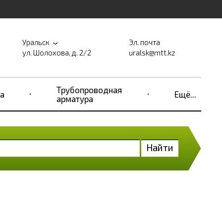
Уральск
Эл. почта
ул. Шолохова, д. 2/2
uralsk@mtt.kz
Трубопроводная
а
Ещё...
арматура
Найти