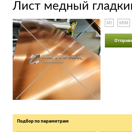
Лист медный гладкий
М1
М1М
Отправи
Подбор по параметрам