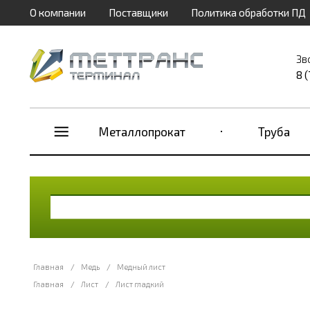
О компании
Поставщики
Политика обработки ПД
Зв
8 
Металлопрокат
Труба
Главная
/
Медь
/
Медный лист
Главная
/
Лист
/
Лист гладкий