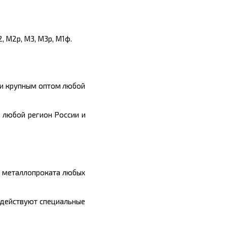
, М2р, М3, М3р, М1ф.
 и крупным оптом любой
 любой регион России и
ы металлопроката любых
 действуют специальные