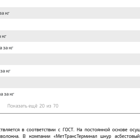
за кг
 кг
 за кг
за кг
а за кг
Показать ещё
20
из
70
вляется в соответствии с ГОСТ. На постоянной основе осущ
я волокна. В компании «МетТрансТерминал шнур асбестов