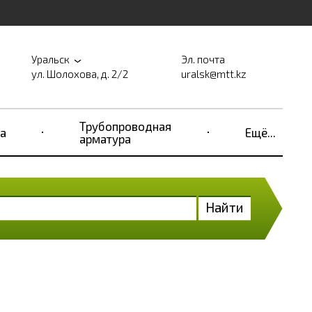
Уральск
Эл. почта
ул. Шолохова, д. 2/2
uralsk@mtt.kz
Трубопроводная
а
Ещё...
арматура
Найти