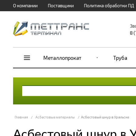
О компании
Поставщики
Политика обработки ПД
Зв
8 
Металлопрокат
Труба
Главная
/
Асбестовые материалы
/
Асбестовый шнур в Уральске
Асбестовый шнур в 