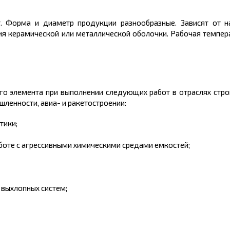
. Форма и диаметр продукции разнообразные. Зависят от на
вия керамической или металлической оболочки. Рабочая темпер
о элемента при выполнении следующих работ в отраслях строи
ленности, авиа- и ракетостроении:
тики;
боте с агрессивными химическими средами емкостей;
 выхлопных систем;