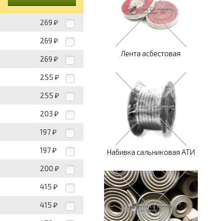
269
₽
269
₽
Лента асбестовая
269
₽
255
₽
255
₽
203
₽
197
₽
197
₽
Набивка сальниковая АТИ
200
₽
415
₽
415
₽