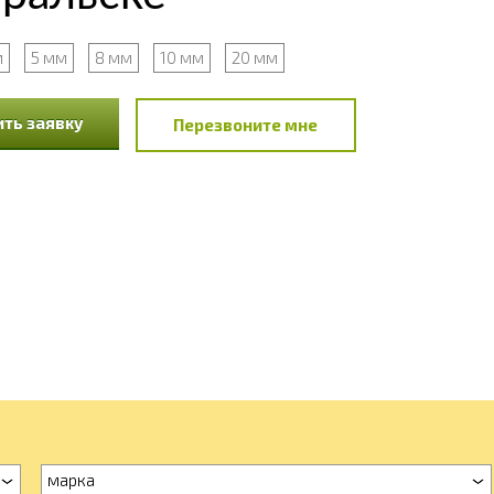
м
5 мм
8 мм
10 мм
20 мм
ть заявку
Перезвоните мне
марка