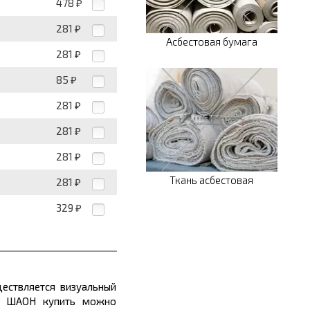
478
₽
281
₽
Асбестовая бумага
281
₽
85
₽
281
₽
281
₽
281
₽
Ткань асбестовая
281
₽
329
₽
ествляется визуальный
ый ШАОН купить можно