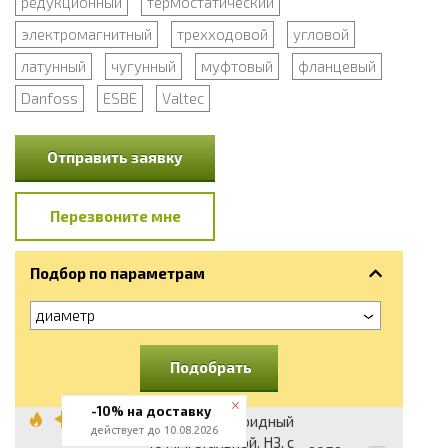
редукционный
термостатический
электромагнитный
трехходовой
угловой
латунный
чугунный
муфтовый
фланцевый
Danfoss
ESBE
Valtec
Отправить заявку
Перезвоните мне
Подбор по параметрам
диаметр
Подобрать
-10% на доставку
Клапан соленоидный
действует до 10.08.2026
10 мм, стальной, НЗ, с