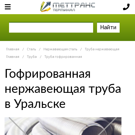
Найти
Главная
/
Сталь
/
Нержавеющая сталь
/
Труба нержавеющая
Главная
/
Труба
/
Труба гофрированная
Гофрированная
нержавеющая труба
в Уральске