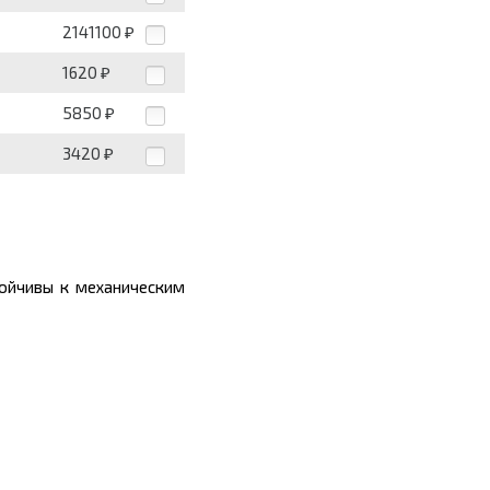
2141100
₽
1620
₽
5850
₽
3420
₽
тойчивы к механическим