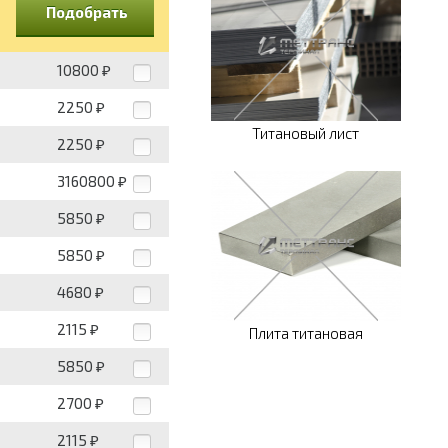
Подобрать
10800
₽
2250
₽
Титановый лист
2250
₽
3160800
₽
5850
₽
5850
₽
4680
₽
2115
₽
Плита титановая
5850
₽
2700
₽
2115
₽