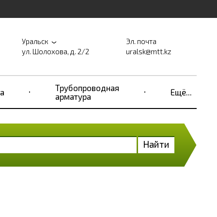
Уральск
Эл. почта
ул. Шолохова, д. 2/2
uralsk@mtt.kz
Трубопроводная
а
Ещё...
арматура
Найти