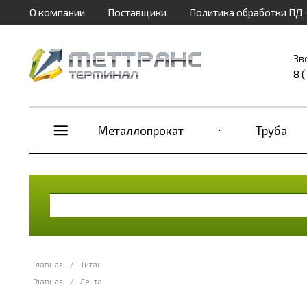
О компании
Поставщики
Политика обработки ПД
Зв
8 
Металлопрокат
Труба
Главная
/
Титан
Главная
/
Лента