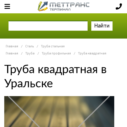
Найти
Главная
/
Сталь
/
Труба стальная
Главная
/
Труба
/
Труба профильная
/
Труба квадратная
Труба квадратная в
Уральске