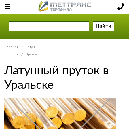
Найти
Главная
/
Латунь
Главная
/
Пруток
Латунный пруток в
Уральске